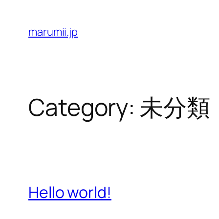
Skip
to
marumii.jp
content
Category:
未分類
Hello world!