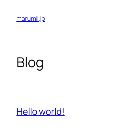
Skip
to
marumii.jp
content
Blog
Hello world!