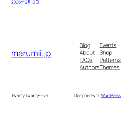
2026年2月12日
Blog
Events
marumii.jp
About
Shop
FAQs
Patterns
Authors
Themes
Twenty Twenty-Five
Designed with
WordPress