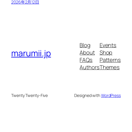
2026年2月12日
Blog
Events
marumii.jp
About
Shop
FAQs
Patterns
Authors
Themes
Twenty Twenty-Five
Designed with
WordPress