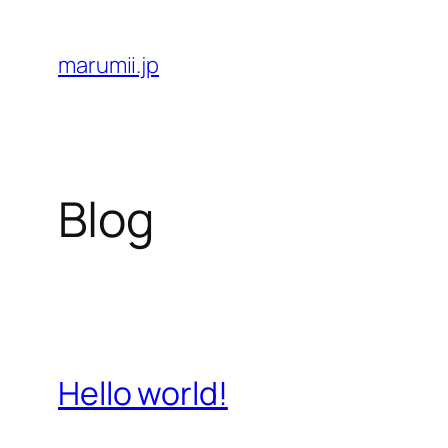
Skip
to
marumii.jp
content
Blog
Hello world!