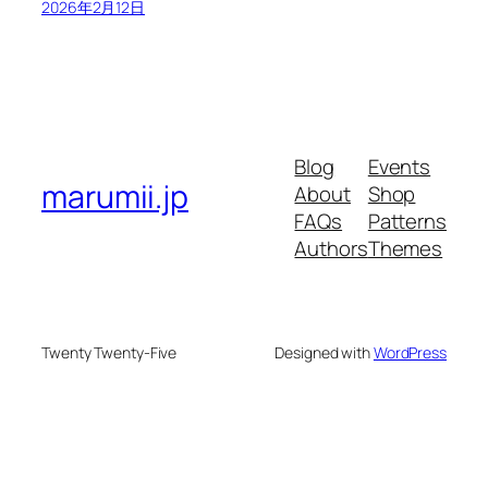
2026年2月12日
Blog
Events
marumii.jp
About
Shop
FAQs
Patterns
Authors
Themes
Twenty Twenty-Five
Designed with
WordPress